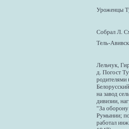
Уроженцы Ту
Собрал Л. 
Тель-Авивск
Лельчук, Ги
д. Погост Ту
родителями 
Белорусский
на завод се
дивизии, на
"За оборону
Румынии; по
работал инж