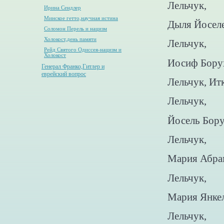
Лельчук,
Ирина Сендлер
Минское гетто,научная истина
Дыля Йосел
Соломон Перель и нацизм
Холокост,день памяти
Лельчук,
Рейд Святого Одиссея-нацизм и
Холокост
Иосиф Бору
Генерал Франко,Гитлер и
еврейский вопрос
Лельчук, Ит
Лельчук,
Йосель Бор
Лельчук,
Мария Абра
Лельчук,
Мария Янке
Лельчук,