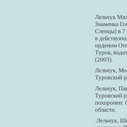
Лельчук Мих
Знаменка Гом
Слепцы) в 7 
в действующ
орденом Оте
Туров, води
(2003).
Лельчук, Мо
Туровский р-
Лельчук, Па
Туровский р-
похоронен: 
области.
Лельчук, Ши