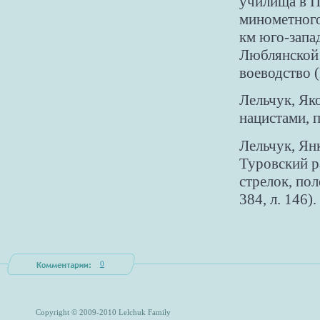
училища в П
минометного 
км юго-запа
Люблянской г
воеводство 
Лельчук, Як
нацистами, 
Лельчук, Ян
Туровский р
стрелок, пол
384, л. 146).
0
Copyright © 2009-2010 Lelchuk Family