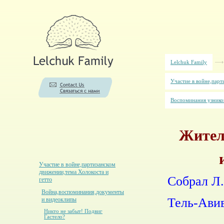
Lelchuk Family
Участие в войне,парт
Воспоминания узников
Жител
Участие в войне,партизанском
движении,тема Холокоста и
Собрал Л
гетто
Война,воспоминания,документы
Тель-Ави
и видеоклипы
Никто не забыт! Подвиг
Гастело?