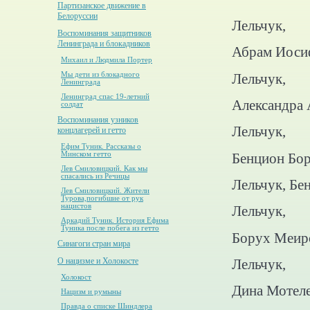
Партизанское движение в
Белоруссии
Лельчук,
Воспоминания защитников
Ленинграда и блокадников
Абрам Иоси
Михаил и Людмила Портер
Лельчук,
Мы дети из блокадного
Ленинграда
Ленинград спас 19-летний
Александра
солдат
Воспоминания узников
Лельчук,
концлагерей и гетто
Ефим Туник. Рассказы о
Бенцион Бо
Минском гетто
Лев Смиловицкий. Как мы
спасались из Речицы
Лельчук, Бе
Лев Смиловицкий. Жители
Турова,погибшие от рук
нацистов
Лельчук,
Аркадий Туник. История Ефима
Туника после побега из гетто
Борух Меир
Синагоги стран мира
Лельчук,
О нацизме и Холокосте
Холокост
Дина Мотел
Нацизм и румыны
Правда о списке Шиндлера