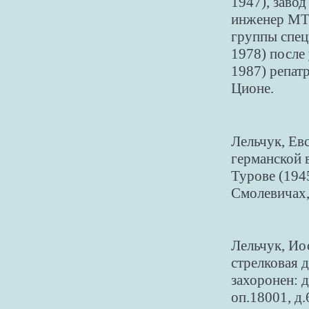
1947), заво
инженер МТС
группы спец
1978) после
1987) репат
Ционе.
Лельчук, Ев
германской 
Турове (194
Смолевичах,
Лельчук, Ио
стрелковая 
захоронен: 
оп.18001, д.