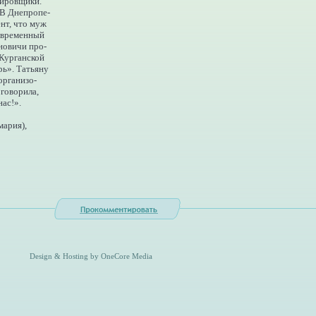
дировщики.
 В Днепропе-
нт, что муж
м временный
новичи про-
 Курганской
рь». Татьяну
организо-
 говорила,
нас!».
мария),
Design & Hosting by OneCore Media