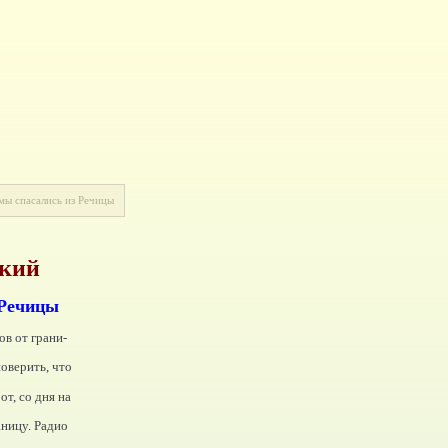
мы спасались из Речицы
кий
 Речицы
ов от грани-
поверить, что
т, со дня на
аницу. Радио