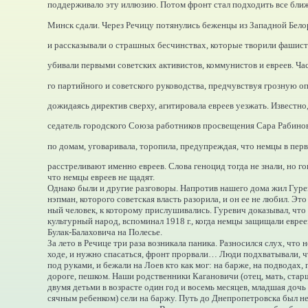
поддерживало эту иллюзию. Потом фронт стал подходить все ближ
Минск сдали. Через Речицу потянулись беженцы из Западной Бело
и рассказывали о страшных бесчинствах, которые творили фашис
убивали первыми советских активистов, коммунистов и евреев. Ча
го партийного и советского руководства, предчувствуя грозную оп
дожидаясь директив сверху, агитировала евреев уезжать. Известно,
седатель городского Союза работников просвещения Сара Рабино
по домам, уговаривала, торопила, предупреждая, что немцы в пер
расстреливают именно евреев. Слова геноцид тогда не знали, но го
что немцы евреев не щадят.
Однако были и другие разговоры. Напротив нашего дома жил Гур
нэпман, которого советская власть разорила, и он ее не любил. Это
ный человек, к которому прислушивались. Гуревич доказывал, что
культурный народ, вспоминал 1918 г., когда немцы защищали еврее
Булак-Балаховича на Полесье.
За лето в Речице три раза возникала паника. Разносился слух, что 
ходе, и нужно спасаться, фронт прорвали… Люди подхватывали, ч
под руками, и бежали на Лоев кто как мог: на барже, на подводах,
дороге, пешком. Наши родственники Кагановичи (отец, мать, стар
двумя детьми в возрасте один год и восемь месяцев, младшая дочь 
сячным ребенком) сели на баржу. Путь до Днепропетровска был н