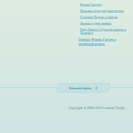
Ирина Сендлер
Минское гетто,научная истина
Соломон Перель и нацизм
Холокост,день памяти
Рейд Святого Одиссея-нацизм и
Холокост
Генерал Франко,Гитлер и
еврейский вопрос
0
Copyright © 2009-2010 Lelchuk Family