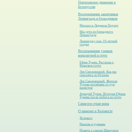
Партизанское движение в
Белоруссии
Воспоминания защитников
Ленинграда и блокадников
Михаил и Людмила Портер
Мы дети из блокадного
Ленинграда
Ленинград спас 19-летний
солдат
Воспоминания узников
концлагерей и гетто
Ефим Туник. Рассказы о
Минском гетто
Лев Смиловицкий. Как мы
спасались из Речицы
Лев Смиловицкий. Жители
Турова,погибшие от рук
нацистов
Аркадий Туник. История Ефима
Туника после побега из гетто
Синагоги стран мира
О нацизме и Холокосте
Холокост
Нацизм и румыны
Правда о списке Шиндлера