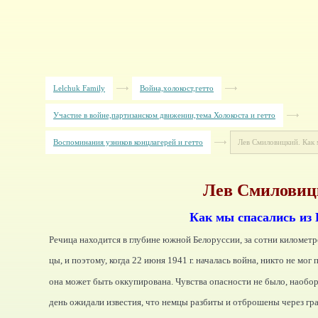
Lelchuk Family
Война,холокост,гетто
Участие в войне,партизанском движении,тема Холокоста и гетто
Воспоминания узников концлагерей и гетто
Лев Смиловицкий. Как 
Лев Смиловиц
Как мы спасались из
Речица находится в глубине южной Белоруссии, за сотни километр
цы, и поэтому, когда 22 июня 1941 г. началась война, никто не мог 
она может быть оккупирована. Чувства опасности не было, наоборо
день ожидали известия, что немцы разбиты и отброшены через гр