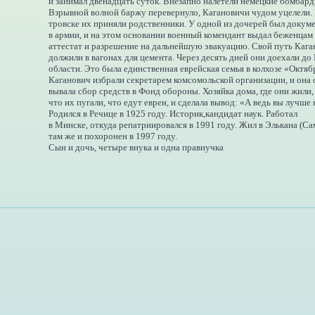
и занимал двенадцать суток. Внезапно налетели немецкие бомбар
Взрывной волной баржу перевернуло, Кагановичи чудом уцелели.
тровске их приняли родственники. У одной из дочерей был докуме
в армии, и на этом основании военный комендант выдал беженца
аттестат и разрешение на дальнейшую эвакуацию. Свой путь Кага
должили в вагонах для цемента. Через десять дней они доехали до
области. Это была единственная еврейская семья в колхозе «Октяб
Каганович избрали секретарем комсомольской организации, и она 
вывала сбор средств в Фонд обороны. Хозяйка дома, где они жили,
что их пугали, что едут евреи, и сделала вывод: «А ведь вы лучше 
Родился в Речице в 1925 году. Историк,кандидат наук. Работал
в Минске, откуда репатриировался в 1991 году. Жил в Элькана (Са
там же и похоронен в 1997 году.
Сын и дочь, четыре внука и одна правнучка