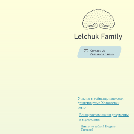
Участие в войне,партизанском
движении,тема Холокоста и
гетто
Война,воспоминания,документы
и видеоклипы
Никто не забыт! Подвиг
Гастело?