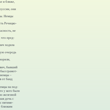
е и ближе,
руссии, они
ты. Немцы
сть Речицко-
асность, не
 что пред-
вич ходила
вую очередь
ворили,
евич, бывший
 был грамот-
 немцы –
в от банд
немцы на под-
то у кого было
 по железной
шая дочь с
с пятиме-
е близким