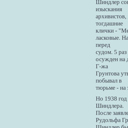
Шиндлер сов
изыскания
архивистов,
тогдашние
клички - "М
ласковые. Н
перед
судом. 5 раз
осужден на 
Г-жа
Грунтова ут
побывал в
тюрьме - на 
Но 1938 год
Шиндлера.
После заявл
Рудольфа Г
Шиндлер был