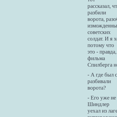
рассказал, ч
разбили
ворота, разо
изможденные
советских
солдат. И я 
потому что
это - правда
фильма
Спилберга н
- А где был 
разбивали
ворота?
- Его уже не
Шиндлер
уехал из лаг