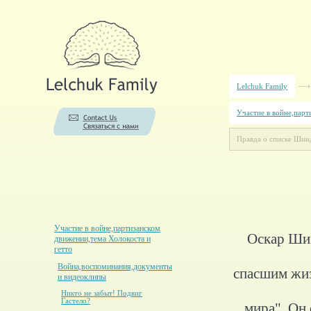
Lelchuk Family
Участие в войне,парт
Правда о списке Шин
Участие в войне,партизанском
Оскар Шин
движении,тема Холокоста и
гетто
Война,воспоминания,документы
спасшим жиз
и видеоклипы
Никто не забыт! Подвиг
Гастело?
мира". Он