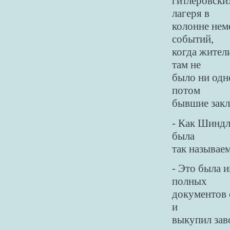
гитлеровски
лагеря в
колонне неме
событий,
когда жител
там не
было ни одно
потом
бывшие закл
- Как Шиндл
была
так называе
- Это была 
полных
документов о
и
выкупил заво