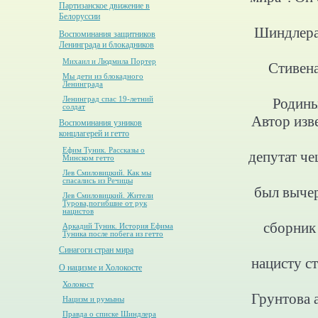
Партизанское движение в
Белоруссии
Шиндлера"
Воспоминания защитников
Ленинграда и блокадников
Михаил и Людмила Портер
Стивена
Мы дети из блокадного
Ленинграда
Родины
Ленинград спас 19-летний
солдат
Автор изв
Воспоминания узников
концлагерей и гетто
Ефим Туник. Рассказы о
депутат че
Минском гетто
Лев Смиловицкий. Как мы
спасались из Речицы
был вычер
Лев Смиловицкий. Жители
Турова,погибшие от рук
нацистов
сборник
Аркадий Туник. История Ефима
Туника после побега из гетто
Синагоги стран мира
нацисту ст
О нацизме и Холокосте
Холокост
Грунтова 
Нацизм и румыны
Правда о списке Шиндлера