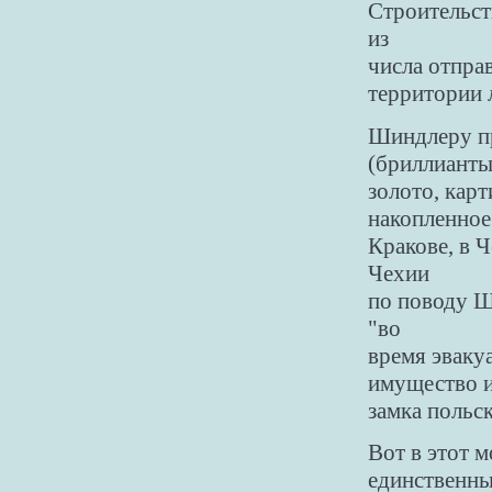
Строительст
из
числа отпра
территории 
Шиндлеру пр
(бриллианты
золото, карт
накопленное
Кракове, в 
Чехии
по поводу Ш
"во
время эваку
имущество 
замка польс
Вот в этот м
единственны