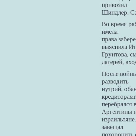
привозил
Шиндлер. Са
Во время ра
имела
права забер
выяснила Ит
Грунтова, с
лагерей, вх
После войны
разводить
нутрий, оба
кредиторами
перебрался 
Аргентины 
израильтяне
завещал
похоронить 