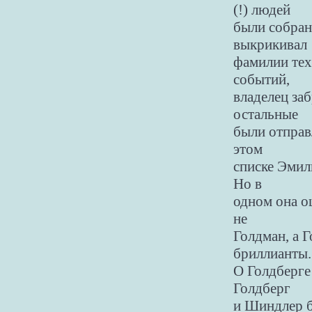
(!) людей
были собран
выкрикивал
фамилии тех,
событий,
владелец заб
остальные
были отправ
этом
списке Эмил
Но в
одном она о
не
Голдман, а Г
бриллианты.
О Голдберге
Голдберг
и Шиндлер б