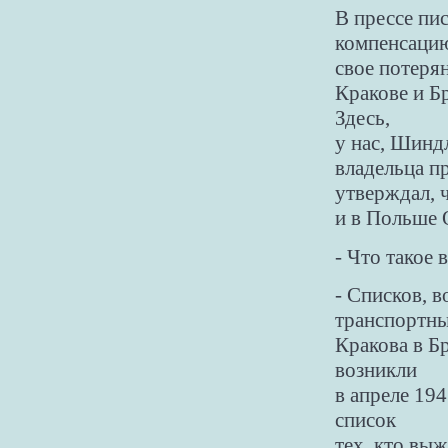
В прессе пи
компенсацию
свое потеря
Кракове и Б
Здесь,
у нас, Шиндл
владельца п
утверждал, 
и в Польше 
- Что такое
- Списков, в
транспортны
Кракова в Б
возникли
в апреле 19
список
тех, кто выж