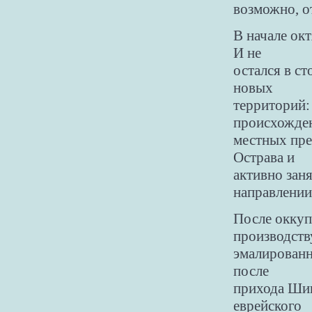
возможно, о
В начале ок
И не
остался в ст
новых
территорий:
происхожден
местных пре
Острава и
активно заня
направлении
После оккуп
производств
эмалированн
после
прихода Шин
еврейского