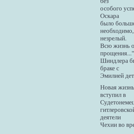
без
особого усп
Оскара
было большо
необходимо,
незрелый.
Всю жизнь о
прощения...
Шиндлера бы
браке с
Эмилией дет
Новая жизнь
вступил в
Судетонемец
гитлеровско
деятели
Чехии во вр