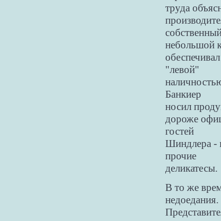
труда объяс
производите
собственны
небольшой к
обеспечивал
"левой"
наличностью
Банкиер
носил проду
дороже офиц
гостей
Шиндлера - 
прочие
деликатесы.
В то же вре
недоедания.
Представите