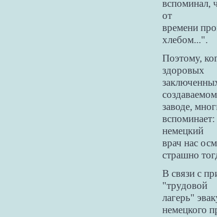
вспоминал, 
от
времени про
хлебом...".
Поэтому, ко
здоровых
заключенных
создаваемом
заводе, мно
вспоминает:
немецкий
врач нас ос
страшно тогд
В связи с п
"трудовой
лагерь" эва
немецкого пр