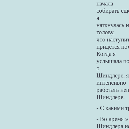
начала
собирать ещ
я
наткнулась 
голову,
что наступит
придется по
Когда я
услышала по
о
Шиндлере, я
интенсивно
работать не
Шиндлере.
- С какими 
- Во время 
Шиндлера ис