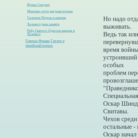
Ирина Сендлер
Минское гетто,научная истина
Но надо отд
Соломон Перель и нацизм
Холокост,день памяти
выживать.
Рейд Святого Одиссея-нацизм и
Ведь так или
Холокост
перевернувш
Генерал Франко,Гитлер и
еврейский вопрос
время войн
устроивший 
особых
проблем пе
провозглаше
"Праведнико
Специальна
Оскар Шиндл
Свитавы.
Чехов среди
остальные -
Оскар начал