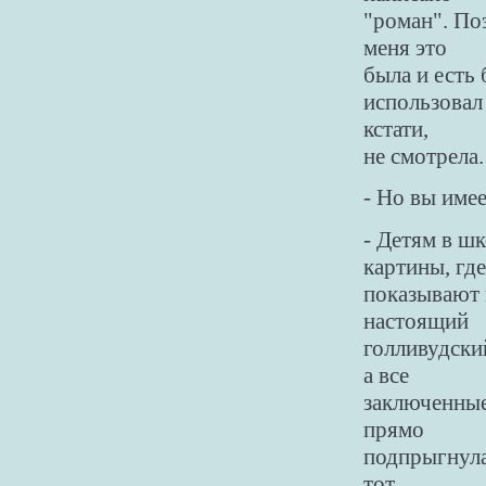
"роман". По
меня это
была и есть
использовал
кстати,
не смотрела.
- Но вы имее
- Детям в ш
картины, где
показывают 
настоящий
голливудски
а все
заключенные 
прямо
подпрыгнула 
тот