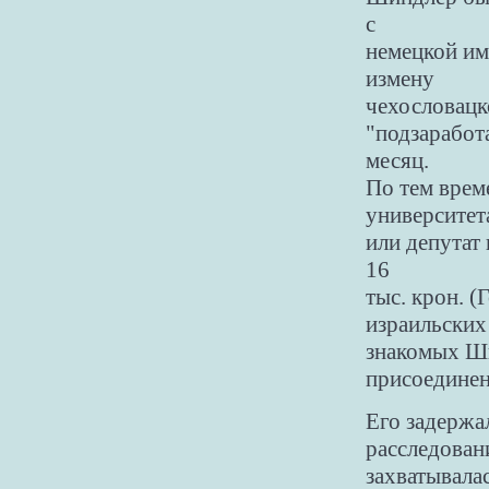
с
немецкой им
измену
чехословацк
"подзаработа
месяц.
По тем врем
университет
или депутат
16
тыс. крон. (
израильских
знакомых Ши
присоединен
Его задержа
расследован
захватывала