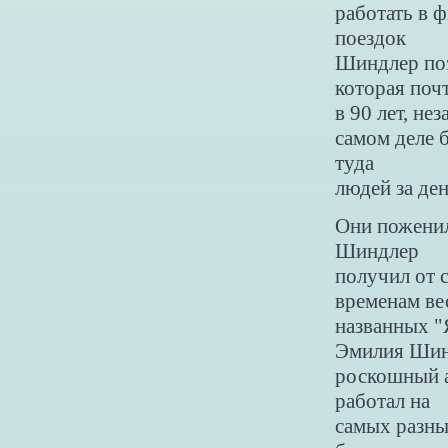
работать в 
поездок
Шиндлер поз
которая поч
в 90 лет, не
самом деле 
туда
людей за ден
Они поженил
Шиндлер
получил от с
временам ве
названных "
Эмилия Шинд
роскошный а
работал на
самых разны