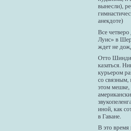
вынесли), р
гимнастическ
анекдоте)
Все четверо
Луис» в Шер
ждет не дож
Отто Шиндик
казаться. Ни
курьером ра
со связным,
этом мешке,
американски
звукопеленга
иной, как с
в Гаване.
В это время