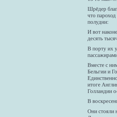
Шрёдер благ
что пароход 
полудни:
И вот наконе
десять тыся
В порту их
пассажирами
Вместе с ни
Бельгии и Г
Единственное
итоге Англия
Голландии о
В воскресен
Они стояли 