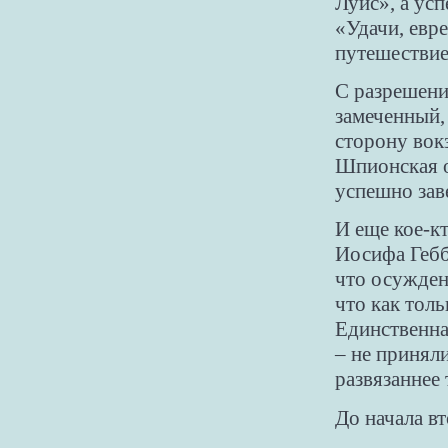
Луис», а ус
«Удачи, евр
путешествие
С разрешени
замеченный,
сторону вок
Шпионская 
успешно зав
И еще кое-к
Иосифа Гебб
что осужден
что как тол
Единственна
– не принял
развязаннее 
До начала в