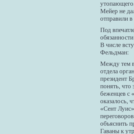
утопающего.
Мейер не да
отправили в
Под впечатл
обязанности
В числе вст
Фельдман:
Между тем в
отдела орга
президент Б
понять, что
беженцев с 
оказалось, ч
«Сент Луис»
переговоров
объяснить п
Гаваны к ут