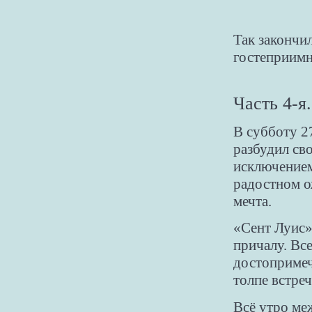
Так закончи
гостеприимн
Часть 4-я.
В субботу 2
разбудил св
исключением
радостном о
мечта.
«Сент Луис» 
причалу. Вс
достопримеч
толпе встр
Всё утро ме