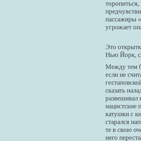
торопиться,
предчувстви
пассажиры «
угрожает оп
Это открытк
Нью Йорк, с
Между тем б
если не счи
гестаповско
сказать нал
развешивал п
нацистские 
катушки с к
старался на
те в свою оч
него перест