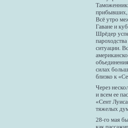
Таможенники
прибывших, п
Всё утро ме
Гаване и ку
Шрёдер успе
пароходства 
ситуации. В
американском
объединения
силах больш
близко к «С
Через неско
и всем ее п
«Сент Луиса
тяжелых дум
28-го мая б
как пассажи