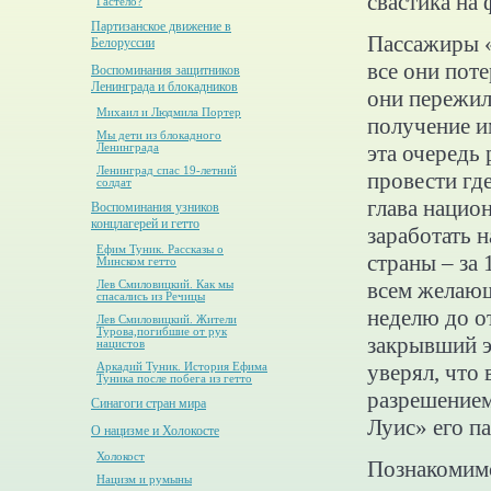
свастика на 
Гастело?
Партизанское движение в
Пассажиры «
Белоруссии
все они поте
Воспоминания защитников
Ленинграда и блокадников
они пережил
Михаил и Людмила Портер
получение и
Мы дети из блокадного
эта очередь
Ленинграда
Ленинград спас 19-летний
провести где
солдат
глава нацио
Воспоминания узников
концлагерей и гетто
заработать 
Ефим Туник. Рассказы о
страны – за
Минском гетто
всем желающ
Лев Смиловицкий. Как мы
спасались из Речицы
неделю до о
Лев Смиловицкий. Жители
Турова,погибшие от рук
закрывший э
нацистов
уверял, что 
Аркадий Туник. История Ефима
Туника после побега из гетто
разрешением
Синагоги стран мира
Луис» его п
О нацизме и Холокосте
Холокост
Познакомимс
Нацизм и румыны