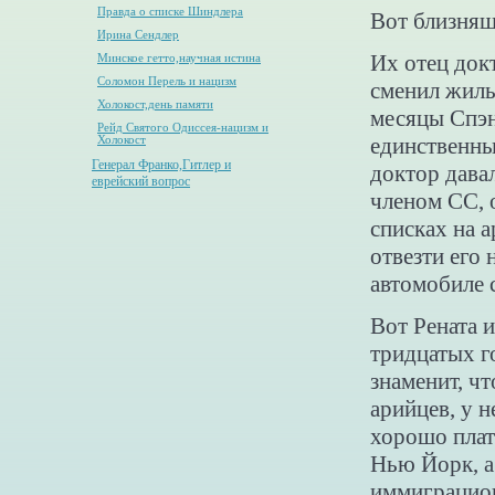
Правда о списке Шиндлера
Вот близняш
Ирина Сендлер
Их отец док
Минское гетто,научная истина
Соломон Перель и нацизм
сменил жиль
Холокост,день памяти
месяцы Спэн
Рейд Святого Одиссея-нацизм и
единственны
Холокост
Генерал Франко,Гитлер и
доктор дава
еврейский вопрос
членом СС, 
списках на 
отвезти его 
автомобиле с
Вот Рената 
тридцатых г
знаменит, чт
арийцев, у 
хорошо плати
Нью Йорк, а 
иммиграцион