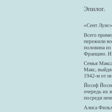
Эпилог.
«Сент Луис»
Всего приме
пережили во
половина из 
Францию. И 
Семья Макса
Макс, выйдя
1942-м от и
Йосеф Йосеф
очередь их в
посреди нем
Алиса Фильх