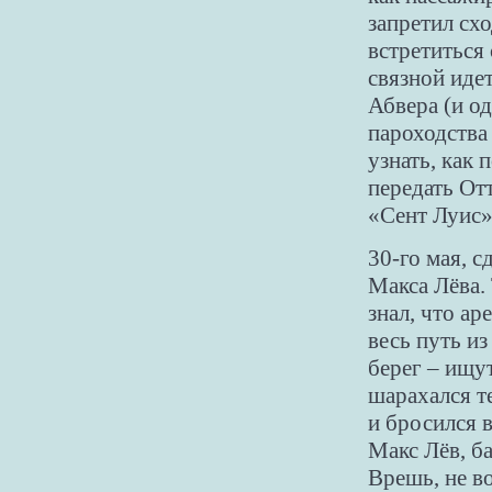
запретил схо
встретиться 
связной идет
Абвера (и о
пароходства
узнать, как
передать От
«Сент Луис»
30-го мая, с
Макса Лёва.
знал, что ар
весь путь из
берег – ищут
шарахался т
и бросился 
Макс Лёв, ба
Врешь, не в