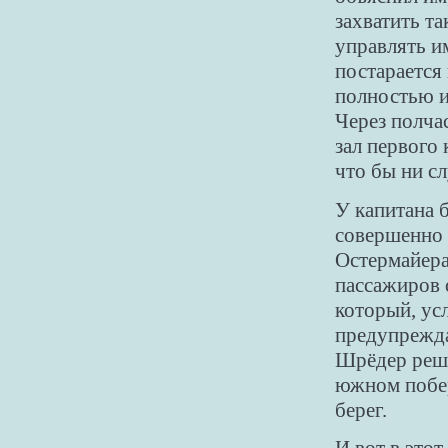
захватить та
управлять и
постарается
полностью и
Через полча
зал первого 
что бы ни сл
У капитана б
совершенно 
Остермайера
пассажиров 
который, ус
предупрежда
Шрёдер реши
южном побер
берег.