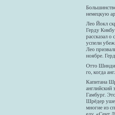
Большинство
немецкую а
Лео Йокл ск
Герду Кикбу
рассказал о 
успели убеж
Лео призвал
ноябре. Гер
Отто Шиндик
го, когда ан
Капитана Шр
английский з
Гамбург. Это
Шрёдер ушел
многие из с
еду. «Сент Л