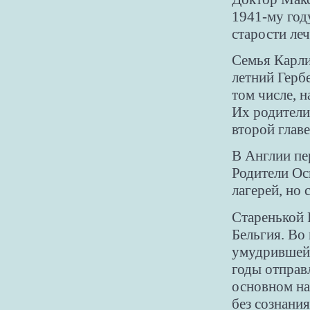
1941-му год
старости леч
Семья Карли
летний Гербе
том числе, 
Их родители 
второй глав
В Англии пе
Родители Ос
лагерей, но 
Старенькой Р
Бельгия. Во 
умудрившейс
годы отправл
основном на
без сознания