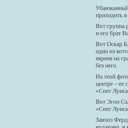
Убаюканный 
приходить в
Вот группа 
и его брат В
Вот Оскар Бл
один из кот
евреев на г
без него.
На этой фот
центре – ее 
«Сент Луиса
Вот Эгон Са
«Сент Луиса
Завхоз Ферд
иудаизма, и