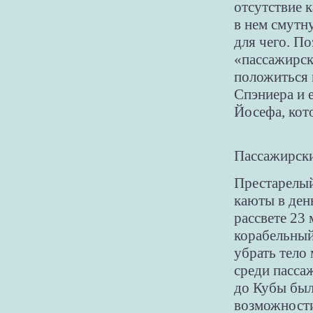
отсутствие 
в нем смутну
для чего. П
«пассажирск
положиться 
Спэниера и 
Йосефа, кот
Пассажирски
Престарелый
каюты в день
рассвете 23 
корабельный
убрать тело
среди пасса
до Кубы был
возможности