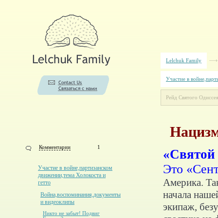
Lelchuk Family
Участие в войне,парт
Рейд Святого Одиссея
Нацизм
Комментарии
1
«Святой 
Это «Сен
Участие в войне,партизанском
движении,тема Холокоста и
Америка. Та
гетто
начала наше
Война,воспоминания,документы
и видеоклипы
экипаж, без
Никто не забыт! Подвиг