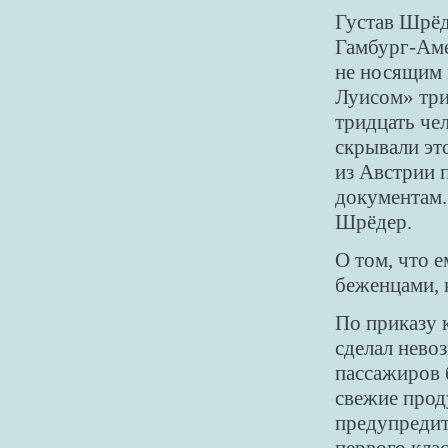
Густав Шрёд
Гамбург-Аме
не носящим 
Луисом» три
тридцать че
скрывали эт
из Австрии 
документам.
Шрёдер.
О том, что 
беженцами, 
По приказу 
сделал нево
пассажиров 
свежие прод
предупредит