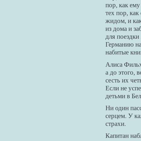
пор, как ему
тех пор, как
жидом, и ка
из дома и з
для поездки 
Германию на
набитые кни
Алиса Фильх
а до этого,
сесть их чет
Если не успе
детьми в Бе
Ни один пас
серцем. У к
страхи.
Капитан наб