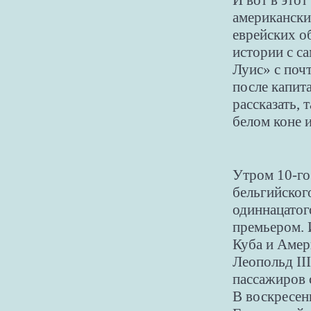
И вот в это
американски
еврейских о
истории с с
Луис» с поч
после капит
рассказать, 
белом коне и
Утром 10-го
бельгийског
одиннацатог
премьером. 
Куба и Амер
Леопольд II
пассажиров 
В воскресен