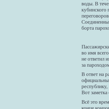
воды. В теч
кубинского 
переговоров
Соединенные
борта парох
Пассажирски
во имя всего
не ответил 
за пароходо
В ответ на 
официальный
республику,
Вот заметка 
Всё это вре
конце концо