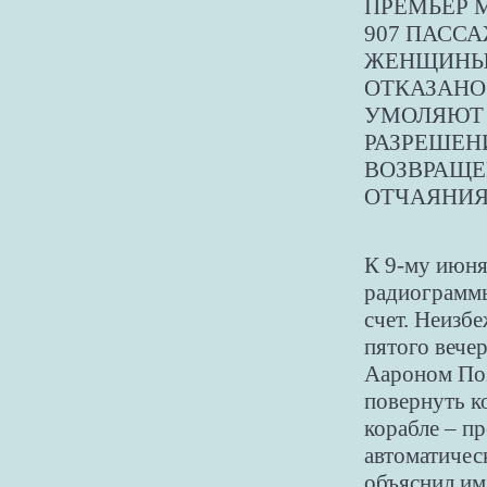
ПРЕМЬЕР 
907 ПАСС
ЖЕНЩИНЫ 
ОТКАЗАНО 
УМОЛЯЮТ 
РАЗРЕШЕН
ВОЗВРАЩЕ
ОТЧАЯНИЯ
К 9-му июня
радиограммы
счет. Неизб
пятого вече
Аароном Поз
повернуть к
корабле – п
автоматичес
объяснил им