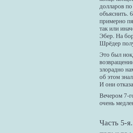
долларов по 
объяснить. 
примерно пя
так или инач
Эбер. На бо
Шрёдер полу
Это был нок
возвращении
злорадно на
об этом знал
И они отказа
Вечером 7-г
очень медлен
Часть 5-я.