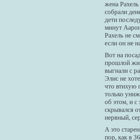
жена Рахель 
собрали дене
дети последу
минут Аарон
Рахель не см
если он не н
Вот на поса
прошлой жиз
выгнали с ра
Элис не хот
что втихую 
только униже
об этом, и с
скрывался о
нервный, се
А это старе
пор, как в 3