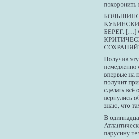
похоронить 
БОЛЬШИН
КУБИНСКИЙ
БЕРЕГ. […
КРИТИЧЕС
СОХРАНЯЙТ
Получив эту
немедленно 
впервые на п
получит при
сделать всё
вернулись о
знаю, что та
В одиннадца
Атлантическ
парусину те