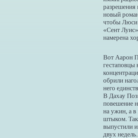
разрешения н
новый роман 
чтобы Люси 
«Сент Луис».
намерена хо
Вот Аарон П
гестаповцы 
концентраци
обрили наго
него единст
В Дахау Поз
повешение н
на ужин, а 
штыком. Так
выпустили и
двух недель