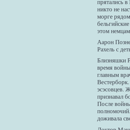
прятались в
никто не нас
морге рядом
бельгийские
этом немцам
Аарон Позне
Рахель с дет
Близняшки Р
время войны
главным вра
Вестерборк.
эсэсовцев. Ж
признавал б
После войны
полномочий.
доживала св
Доктор Макс