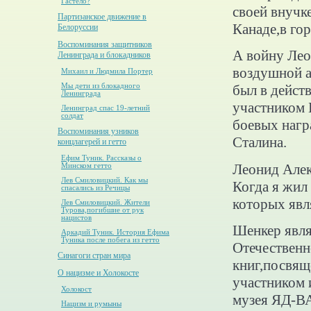
Гастело?
своей внучк
Партизанское движение в
Канаде,в го
Белоруссии
Воспоминания защитников
А войну Лео
Ленинграда и блокадников
воздушной а
Михаил и Людмила Портер
Мы дети из блокадного
был в дейст
Ленинграда
участником 
Ленинград спас 19-летний
солдат
боевых нагр
Воспоминания узников
Сталина.
концлагерей и гетто
Ефим Туник. Рассказы о
Леонид Алек
Минском гетто
Лев Смиловицкий. Как мы
Когда я жил
спасались из Речицы
которых явл
Лев Смиловицкий. Жители
Турова,погибшие от рук
нацистов
Шенкер явля
Аркадий Туник. История Ефима
Туника после побега из гетто
Отечественн
Синагоги стран мира
книг,посвящ
О нацизме и Холокосте
участником 
Холокост
музея ЯД-В
Нацизм и румыны