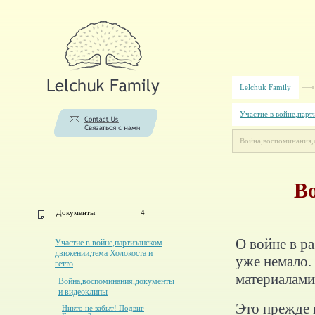
Lelchuk Family
Участие в войне,парт
Война,воспоминания,
В
Документы
4
О войне в р
Участие в войне,партизанском
движении,тема Холокоста и
уже немало.
гетто
материалами
Война,воспоминания,документы
и видеоклипы
Это прежде 
Никто не забыт! Подвиг