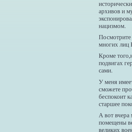
исторически
архивов и м
экспонирова
нацизмом.
Посмотрите 
многих лиц 
Кроме того,н
подвигах гер
сами.
У меня имее
сможете проч
беспокоит к
старшее пок
А вот вчера
помещены в
великих вое