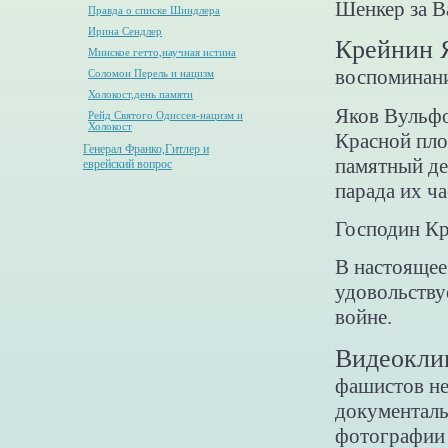
Шенкер за В
Правда о списке Шиндлера
Ирина Сендлер
Крейнин 
Минское гетто,научная истина
воспоминани
Соломон Перель и нацизм
Холокост,день памяти
Яков Вульфо
Рейд Святого Одиссея-нацизм и
Холокост
Красной пло
Генерал Франко,Гитлер и
памятный де
еврейский вопрос
парада их ч
Господин Кр
В настоящее
удовольству
войне.
Видеоклип
фашистов не
документаль
фотографии 