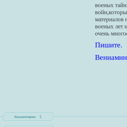
военых тайн
войн,которы
материалов 
военых лет 
очень многое
Пишите.
Вениамин
0