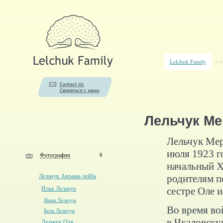
Lelchuk Family
Лельчук Ме
Лельчук Мер
июля 1923 г
Фотографии
6
начальный Х
родителям п
Лельчук Авраам-лейба
сестре Оле и
Илья Лельчук
Яник Лельчук
Во время во
Бела Лельчук
в Чкаловску
Лельчук Оля