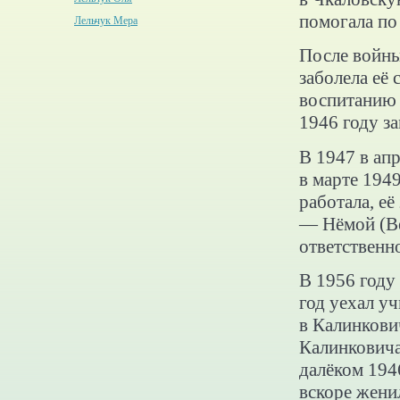
помогала по
Лельчук Мера
После войны
заболела её 
воспитанию 
1946 году з
В 1947 в ап
в марте 194
работала, е
— Нёмой (Ве
ответственн
В 1956 году
год уехал у
в Калинкови
Калинковича
далёком 194
вскоре жени