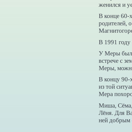
женился и у
В конце 60-
родителей, о
Магнитогорс
В 1991 году
У Меры было
встрече с з
Меры, можно
В концу 90-х
из той ситуа
Мера похоро
Миша, Сёма,
Лёня. Для В
ней добрым 