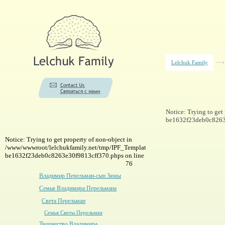
Lelchuk Family
Notice: Trying to ge
be1632f23deb0c8263e
Notice: Trying to get property of non-object in
/www/wwwroot/lelchukfamily.net/tmp/IPF_Template-
be1632f23deb0c8263e30f9813cff370.phps on line
76
Владимир Перельман-сын Зямы
Семья Владимира Перельмана
Света Перельман
Семья Светы Перельман
Творчество Владимира